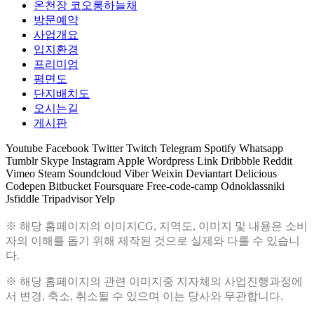
온천장 코오롱하늘채
방문예약
사업개요
입지환경
프리미엄
평면도
단지배치도
오시는길
게시판
Youtube
Facebook
Twitter
Twitch
Telegram
Spotify
Whatsapp
Tumblr
Skype
Instagram
Apple
Wordpress
Link
Dribbble
Reddit
Vimeo
Steam
Soundcloud
Viber
Weixin
Deviantart
Delicious
Codepen
Bitbucket
Foursquare
Free-code-camp
Odnoklassniki
Jsfiddle
Tripadvisor
Yelp
※ 해당 홈페이지의 이미지CG, 지역도, 이미지 및 내용은 소비
자의 이해를 돕기 위해 제작된 것으로 실제와 다를 수 있습니
다.
※ 해당 홈페이지의 관련 이미지중 지자체의 사업진행과정에
서 변경, 축소, 취소될 수 있으며 이는 당사와 무관합니다.