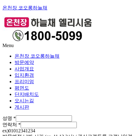
온천장 코오롱하늘채
Menu
온천장 코오롱하늘채
방문예약
사업개요
입지환경
프리미엄
평면도
단지배치도
오시는길
게시판
성명
*
연락처
*
ex)01012341234